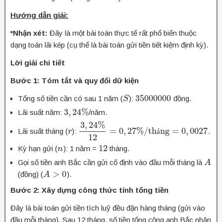
Hướng dẫn giải:
*Nhận xét:
Đây là một bài toán thực tế rất phổ biến thuộc
dạng toán lãi kép (cụ thể là bài toán gửi tiền tiết kiệm định kỳ).
Lời giải chi tiết
Bước 1: Tóm tắt và quy đổi dữ kiện
35000000
Tổng số tiền cần có sau 1 năm (
):
đồng.
S
S
35000000
3
,
24
%
Lãi suất năm:
/năm.
3
,
24
%
3
,
24
%
=
0
,
27
%
/
th
ng
=
0
,
0027
Lãi suất tháng (
):
.
r
r
3
,
24
%
12
=
0
,
27
%
/
tháng
=
á
0
,
0027
12
12
Kỳ hạn gửi (
): 1 năm =
tháng.
n
n
12
Gọi số tiền anh Bắc cần gửi cố định vào đầu mỗi tháng là
A
A
>
0
(đồng) (
).
A
A
>
0
Bước 2: Xây dựng công thức tính tổng tiền
Đây là bài toán gửi tiền tích luỹ đều đặn hàng tháng (gửi vào
đầu mỗi tháng). Sau 12 tháng, số tiền tổng cộng anh Bắc nhận