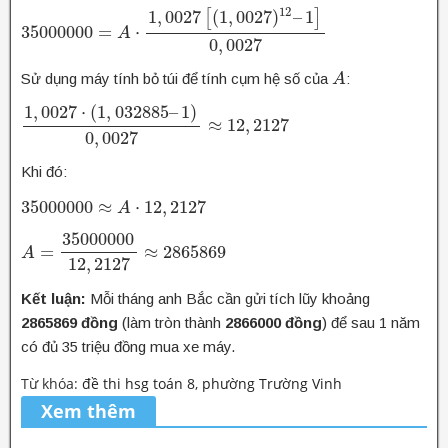
12
1
,
0027
[
(
1
,
0027
)
–
1
]
35000000
=
⋅
35000000
=
A
⋅
1
,
A
0027
[
(
1
,
0027
)
12
–
1
]
0
,
0027
0
,
0027
Sử dụng máy tính bỏ túi để tính cụm hệ số của
:
A
A
1
,
0027
⋅
(
1
,
032885
–
1
)
≈
12
,
2127
1
,
0027
⋅
(
1
,
032885
–
1
)
0
,
0027
≈
12
,
2127
0
,
0027
Khi đó:
35000000
≈
⋅
12
,
2127
35000000
≈
A
⋅
12
A
,
2127
35000000
=
≈
2865869
A
A
=
35000000
12
,
2127
≈
2865869
12
,
2127
Kết luận:
Mỗi tháng anh Bắc cần gửi tích lũy khoảng
2865869 đồng
(làm tròn thành
2866000 đồng
) để sau 1 năm
có đủ 35 triệu đồng mua xe máy.
Từ khóa:
đề thi hsg toán 8
,
phường Trường Vinh
Xem thêm