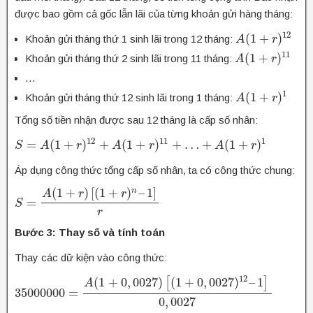
được bao gồm cả gốc lẫn lãi của từng khoản gửi hàng tháng:
12
(
1
+
)
Khoản gửi tháng thứ 1 sinh lãi trong 12 tháng:
A
A
(
1
+
r
)
12
r
11
(
1
+
)
Khoản gửi tháng thứ 2 sinh lãi trong 11 tháng:
A
A
(
1
+
r
)
11
r
…
1
(
1
+
)
Khoản gửi tháng thứ 12 sinh lãi trong 1 tháng:
A
A
(
1
+
r
)
1
r
Tổng số tiền nhận được sau 12 tháng là cấp số nhân:
12
11
1
=
(
1
+
)
+
(
1
+
)
+
…
+
(
1
+
)
S
S
=
A
(
1
A
+
r
)
12
+
A
r
(
1
+
r
)
11
A
+
…
+
A
(
1
r
+
r
)
1
A
r
Áp dụng công thức tổng cấp số nhân, ta có công thức chung:
(
1
+
)
[
(
1
+
)
–
1
]
n
A
r
r
=
S
S
=
A
(
1
+
r
)
[
(
1
+
r
)
n
–
1
]
r
r
Bước 3: Thay số và tính toán
Thay các dữ kiện vào công thức:
12
(
1
+
0
,
0027
)
[
(
1
+
0
,
0027
)
–
1
]
A
35000000
=
35000000
=
A
(
1
+
0
,
0027
)
[
(
1
+
0
,
0027
)
12
–
1
]
0
,
0027
0
,
0027