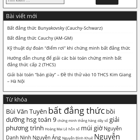
Bài viết mới
Bất đẳng thức Bunyakovsky (Cauchy-Schwarz)
Bất đẳng thức Cauchy (AM-GM)
Kỹ thuật dự đoán “điểm rơi” khi chứng minh bất đẳng thức
Hướng dẫn chung để giải các bài toán chứng minh bất
đẳng thức cấp 2 (THCS)
Giải bài toán “bán giày” – Đề thi thử vào 10 THCS Kim Giang
– Hà Nội
Từ khóa
bất đẳng thức
Bùi Văn Tuyên
bồi
dưỡng hsg toán 9
giải
chứng minh thẳng hàng
dãy số
phương trình
múi giờ
Nguyễn
Hoàng Mai Lê
hỗn số
Nguyễn
Danh Ninh
Nguyễn Áng
Nguyễn Đình Khuê