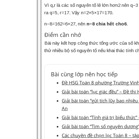
Vì q,r là các số nguyên tố lẻ lớn hơn2 nên q
ra q=5, r=17. Vậy n=2×5×17=170.
n−8=162=6×27, nên
n−8 chia hết cho6
.
Điểm cần nhớ
Bài này kết hợp công thức tổng ước của số k
thử nhiều bộ số nguyên tố nếu khai thác tính ch
Bài cùng lớp nên học tiếp
Đề HSG Toán 8 phường Trường Vinh 2
Giải bài toán “lục giác đều” – Đề 
Giải bài toán “gửi tích lũy bao nhi
An
Giải bài toán “Tính giá trị biểu th
Giải bài toán “Tìm số nguyên dươn
Các chuyên đề chọn lọc Toán 8 – tập