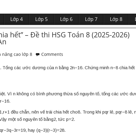
Lớp 4
Lớp 5
Lớp 6
Lớp 7
Lớp 8
hia hết” – Đề thi HSG Toán 8 (2025-2026)
An
 nâng cao lớp 8
Comments
iệt. Tổng các ước dương của n bằng 2n−16. Chứng minh n−8 chia hết
 biệt. Vì n không có bình phương thừa số nguyên tố, tổng các ước d
qr−16.
,r+1 đều chẵn, nên vế trái chia hết cho8. Trong khi pqr lẻ, pqr−8 lẻ, 
Vậy một số nguyên tố bằng2, tức p=2.
qr−3q−3r=19, hay (q−3)(r−3)=28.