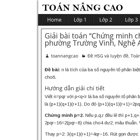
Home
Lớp 1
Lớp 2
Lớp 3
Giải bài toán “Chứng minh c
phường Trường Vinh, Nghệ 
toannangcao
Đề HSG và luyện đề
,
Toán
Đề bài:
n là tích của ba số nguyên tố phân b
cho6.
Hướng dẫn giải chi tiết
Viết n=pqr với p<q<r là ba số nguyên tố phân
là (p+1)(q+1)(r+1). Do đó (p+1)(q+1)(r+1)=2p
Chứng minh p=2.
Nếu p,q,r đều lẻ thì p+1,q+1
2pqr−16=2(pqr−8) chia cho4 dư2; mâu thuẫn. 
Thay p=2: 3(q+1)(r+1)=4qr−16. Rút gọn được 