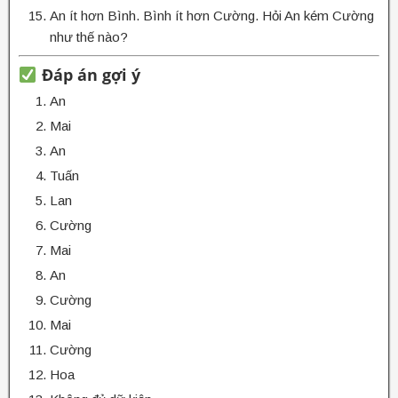
An ít hơn Bình. Bình ít hơn Cường. Hỏi An kém Cường
như thế nào?
Đáp án gợi ý
An
Mai
An
Tuấn
Lan
Cường
Mai
An
Cường
Mai
Cường
Hoa