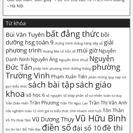
– Hà Nội
Từ khóa
bất đẳng thức
Bùi Văn Tuyên
bồi
dưỡng hsg toán 9
giải
chứng minh thẳng hàng
dãy số
phương trình
múi giờ
Nguyễn
Hoàng Mai Lê
hỗn số
Nguyễn
Danh Ninh
Nguyễn Áng
Nguyễn Đình Khuê
phường
Đức Tấn
phép tính
phương trình đường thẳng
Trường Vinh
Phạm Xuân Tiến
phản chứng
quy nạp
rút
sách bài tập
sách giáo
gọn biểu thức
khoa
số học 6
số nguyên
số thập phân
số tự nhiên
toán tư duy
Trần Phương
Trần Thị Vân Anh
Trần Diên Hiển
Trần Thị Ngọc Lan
Tôn Thân
trắc nghiệm toán 12
tính giá trị biểu thức
tính nhanh
tính tuổi
Vũ Hữu Bình
Vũ Dương Thụy
Võ Thị Hoài Tâm
điền số
đề thi
đại số 10
ôn thi hk1
Đỗ Tiến Đạt