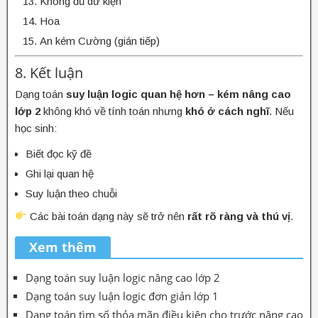
Không đủ dữ kiện
Hoa
An kém Cường (gián tiếp)
8. Kết luận
Dạng toán
suy luận logic quan hệ hơn – kém nâng cao
lớp 2
không khó về tính toán nhưng
khó ở cách nghĩ
. Nếu
học sinh:
Biết đọc kỹ đề
Ghi lại quan hệ
Suy luận theo chuỗi
Các bài toán dạng này sẽ trở nên
rất rõ ràng và thú vị
.
Xem thêm
Dạng toán suy luận logic nâng cao lớp 2
Dạng toán suy luận logic đơn giản lớp 1
Dạng toán tìm số thỏa mãn điều kiện cho trước nâng cao