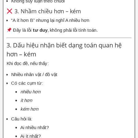
Không suy luận theo chuỗi
3. Nhầm chiều hơn – kém
“A ít hơn B” nhưng lại nghĩ A nhiều hơn
Đây là lỗi
tư duy
, không phải lỗi tính toán.
3. Dấu hiệu nhận biết dạng toán quan hệ
hơn – kém
Khi đọc đề, nếu thấy:
Nhiều nhân vật / đồ vật
Có các cụm từ:
nhiều hơn
ít hơn
kém hơn
Câu hỏi là:
Ai nhiều nhất?
Ai ít nhất?