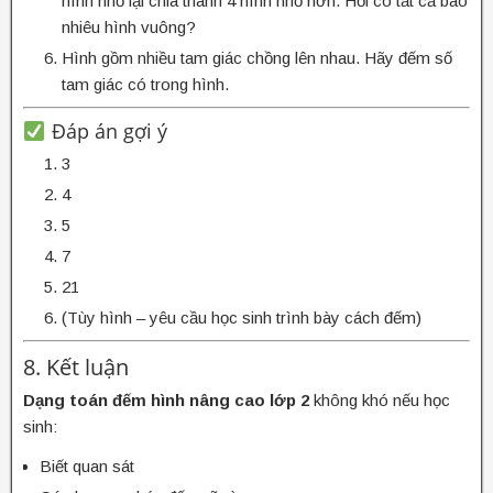
hình nhỏ lại chia thành 4 hình nhỏ hơn. Hỏi có tất cả bao
nhiêu hình vuông?
Hình gồm nhiều tam giác chồng lên nhau. Hãy đếm số
tam giác có trong hình.
Đáp án gợi ý
3
4
5
7
21
(Tùy hình – yêu cầu học sinh trình bày cách đếm)
8. Kết luận
Dạng toán đếm hình nâng cao lớp 2
không khó nếu học
sinh:
Biết quan sát