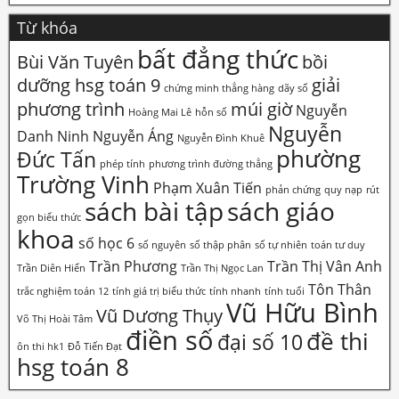
Từ khóa
bất đẳng thức
Bùi Văn Tuyên
bồi
dưỡng hsg toán 9
giải
chứng minh thẳng hàng
dãy số
phương trình
múi giờ
Nguyễn
Hoàng Mai Lê
hỗn số
Nguyễn
Danh Ninh
Nguyễn Áng
Nguyễn Đình Khuê
phường
Đức Tấn
phép tính
phương trình đường thẳng
Trường Vinh
Phạm Xuân Tiến
phản chứng
quy nạp
rút
sách bài tập
sách giáo
gọn biểu thức
khoa
số học 6
số nguyên
số thập phân
số tự nhiên
toán tư duy
Trần Phương
Trần Thị Vân Anh
Trần Diên Hiển
Trần Thị Ngọc Lan
Tôn Thân
trắc nghiệm toán 12
tính giá trị biểu thức
tính nhanh
tính tuổi
Vũ Hữu Bình
Vũ Dương Thụy
Võ Thị Hoài Tâm
điền số
đề thi
đại số 10
ôn thi hk1
Đỗ Tiến Đạt
hsg toán 8