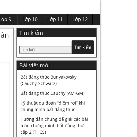
Lớp 9
Lớp 10
Lớp 11
Lớp 12
Tìm kiếm
 án
Bài viết mới
Bất đẳng thức Bunyakovsky
(Cauchy-Schwarz)
Bất đẳng thức Cauchy (AM-GM)
Kỹ thuật dự đoán “điểm rơi” khi
chứng minh bất đẳng thức
Hướng dẫn chung để giải các bài
toán chứng minh bất đẳng thức
cấp 2 (THCS)