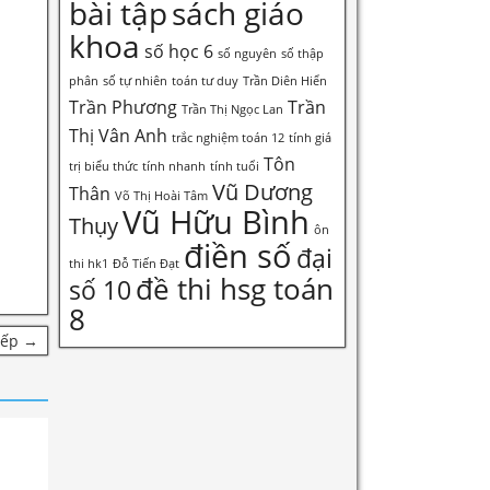
bài tập
sách giáo
khoa
số học 6
số nguyên
số thập
phân
số tự nhiên
toán tư duy
Trần Diên Hiển
Trần Phương
Trần
Trần Thị Ngọc Lan
Thị Vân Anh
trắc nghiệm toán 12
tính giá
Tôn
trị biểu thức
tính nhanh
tính tuổi
Vũ Dương
Thân
Võ Thị Hoài Tâm
Vũ Hữu Bình
Thụy
ôn
điền số
đại
thi hk1
Đỗ Tiến Đạt
đề thi hsg toán
số 10
8
iếp →