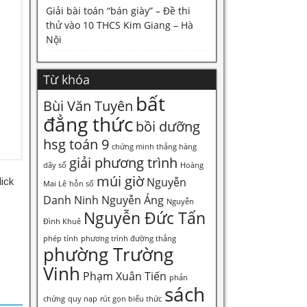
Giải bài toán “bán giày” – Đề thi
thử vào 10 THCS Kim Giang – Hà
Nội
Từ khóa
bất
Bùi Văn Tuyên
đẳng thức
bồi dưỡng
hsg toán 9
chứng minh thẳng hàng
giải phương trình
dãy số
Hoàng
múi giờ
Nguyễn
ick
Mai Lê
hỗn số
Danh Ninh
Nguyễn Áng
Nguyễn
Nguyễn Đức Tấn
Đình Khuê
phép tính
phương trình đường thẳng
phường Trường
Vinh
Phạm Xuân Tiến
phản
sách
chứng
quy nạp
rút gọn biểu thức