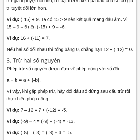
trừ giá trị tuyệt đối nhỏ, rồi đặt trước kết quả dấu của số có giá
trị tuyệt đối lớn hơn.
Ví dụ:
(-15) + 9. Ta có 15 > 9 nên kết quả mang dấu âm. Vì
15 – 9 = 6 nên (-15) + 9 = -6.
Ví dụ:
18 + (-11) = 7.
Nếu hai số đối nhau thì tổng bằng 0, chẳng hạn 12 + (-12) = 0.
3. Trừ hai số nguyên
Phép trừ số nguyên được đưa về phép cộng với số đối:
a – b = a + (-b)
.
Vì vậy, khi gặp phép trừ, hãy đổi dấu số đứng sau dấu trừ rồi
thực hiện phép cộng.
Ví dụ:
7 – 12 = 7 + (-12) = -5.
Ví dụ:
(-9) – 4 = (-9) + (-4) = -13.
Ví dụ:
(-8) – (-3) = (-8) + 3 = -5.