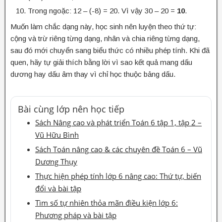
Trong ngoặc: 12 – (-8) = 20. Vì vậy 30 – 20 =
10
.
Muốn làm chắc dạng này, học sinh nên luyện theo thứ tự:
cộng và trừ riêng từng dạng, nhân và chia riêng từng dạng,
sau đó mới chuyển sang biểu thức có nhiều phép tính. Khi đã
quen, hãy tự giải thích bằng lời vì sao kết quả mang dấu
dương hay dấu âm thay vì chỉ học thuộc bảng dấu.
Bài cùng lớp nên học tiếp
Sách Nâng cao và phát triển Toán 6 tập 1, tập 2 –
Vũ Hữu Bình
Sách Toán nâng cao & các chuyên đề Toán 6 – Vũ
Dương Thụy
Thực hiện phép tính lớp 6 nâng cao: Thứ tự, biến
đổi và bài tập
Tìm số tự nhiên thỏa mãn điều kiện lớp 6:
Phương pháp và bài tập