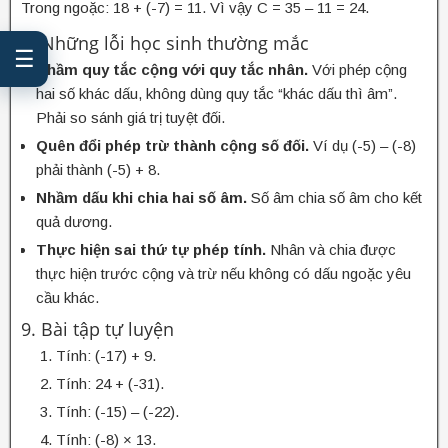
Trong ngoặc: 18 + (-7) = 11. Vì vậy C = 35 – 11 = 24.
8. Những lỗi học sinh thường mắc
☰
Nhầm quy tắc cộng với quy tắc nhân.
Với phép cộng
hai số khác dấu, không dùng quy tắc “khác dấu thì âm”.
Phải so sánh giá trị tuyệt đối.
Quên đổi phép trừ thành cộng số đối.
Ví dụ (-5) – (-8)
phải thành (-5) + 8.
Nhầm dấu khi chia hai số âm.
Số âm chia số âm cho kết
quả dương.
Thực hiện sai thứ tự phép tính.
Nhân và chia được
thực hiện trước cộng và trừ nếu không có dấu ngoặc yêu
cầu khác.
9. Bài tập tự luyện
Tính: (-17) + 9.
Tính: 24 + (-31).
Tính: (-15) – (-22).
Tính: (-8) × 13.