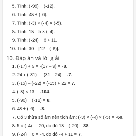
Tính: (-96) ÷ (-12).
Tính: 48 ÷ (-6).
Tính: (-3) × (-4) × (-5).
Tính: 18 – 5 × (-4).
Tính: (-24) ÷ 6 + 11.
Tính: 30 – [12 – (-8)].
10. Đáp án và lời giải
(-17) + 9 = -(17 – 9) =
-8
.
24 + (-31) = -(31 – 24) =
-7
.
(-15) – (-22) = (-15) + 22 =
7
.
(-8) × 13 =
-104
.
(-96) ÷ (-12) =
8
.
48 ÷ (-6) =
-8
.
Có 3 thừa số âm nên tích âm: (-3) × (-4) × (-5) =
-60
.
5 × (-4) = -20, do đó 18 – (-20) =
38
.
(-24) ÷ 6 = -4, do đó -4 + 11 =
7
.