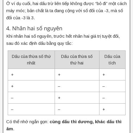
Ở ví dụ cuối, hai dấu trừ liên tiếp không được “bỏ đi” một cách
máy móc; bản chất là ta đang cộng với số đối của -3, mà số
đối của -3 là 3.
4. Nhân hai số nguyên
Khi nhân hai số nguyên, trước hết nhân hai giá trị tuyệt đối,
sau đó xác định dấu bằng quy tắc:
Dấu của thừa số thứ
Dấu của thừa số
Dấu của
nhất
thứ hai
tích
+
+
+
+
–
–
–
+
–
–
–
+
Có thể nhớ ngắn gọn:
cùng dấu thì dương, khác dấu thì
âm
.