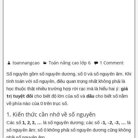
toannangcao
Toán nâng cao lớp 6
1 Comment
Số nguyên gồm số nguyên dương, số 0 và số nguyên âm. Khi
tính toán với số nguyên, điều quan trọng nhất không phải là
học thuộc thật nhiều trường hợp rời rạc mà là hiểu hai ý:
giá
trị tuyệt đối
cho biết độ lớn của số và
dấu
cho biết số nằm
về phía nào của 0 trên trục số.
1. Kiến thức cần nhớ về số nguyên
Các số
1, 2, 3, …
là số nguyên dương; các số
-1, -2, -3, …
là
số nguyên âm; số 0 không phải số nguyên dương cũng không
phải số nguyên âm.